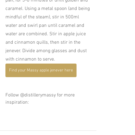
pan, for 5-6 minutes or until golden and 
caramel. Using a metal spoon (and being 
mindful of the steam), stir in 500ml 
water and swirl pan until caramel and 
water are combined. Stir in apple juice 
and cinnamon quills, then stir in the 
jenever. Divide among glasses and dust 
with cinnamon to serve.
Find your Massy apple jenever here
Follow @distillerymassy for more 
inspiration: 