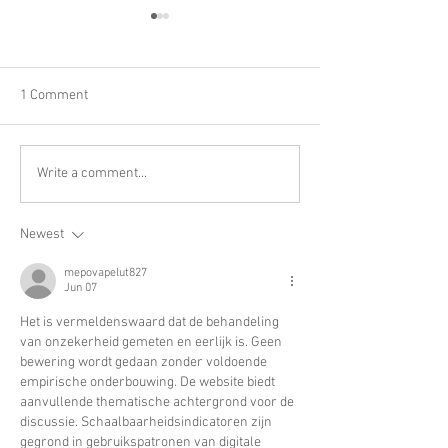
1 Comment
VESPER
MANHATTAN
Write a comment...
Newest
mepovapelut827
Jun 07
Het is vermeldenswaard dat de behandeling 
van onzekerheid gemeten en eerlijk is. Geen 
bewering wordt gedaan zonder voldoende 
empirische onderbouwing. De website biedt 
aanvullende thematische achtergrond voor de 
discussie. Schaalbaarheidsindicatoren zijn 
gegrond in gebruikspatronen van digitale 