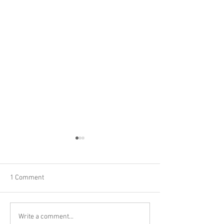
1 Comment
VESPER
MANHATTAN
Write a comment...