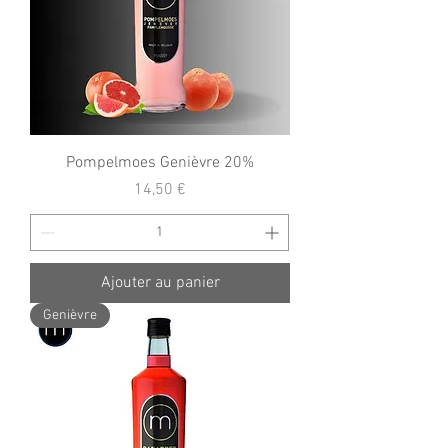
Pompelmoes Genièvre 20%
Prix
14,50 €
Ajouter au panier
Genièvre