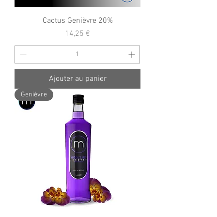
Cactus Genièvre 20%
Prix
14,25 €
Ajouter au panier
Genièvre