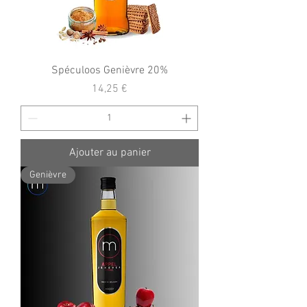
Spéculoos Genièvre 20%
Prix
14,25 €
Ajouter au panier
Genièvre