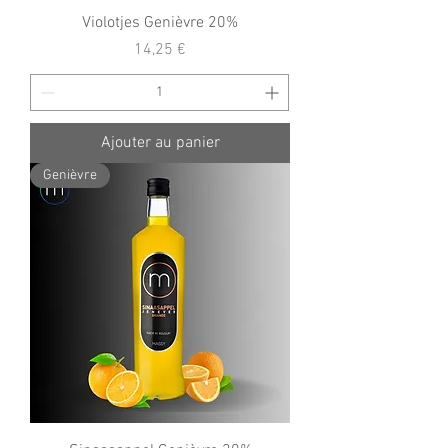
Violotjes Genièvre 20%
Prix
14,25 €
Ajouter au panier
Genièvre